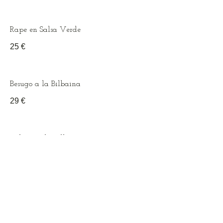
Rape en Salsa Verde
25 €
Besugo a la Bilbaina
29 €
Lubina a la Bilbaina
21 €
Cocochas al Pill-Pill o Salsa Verde
29 €