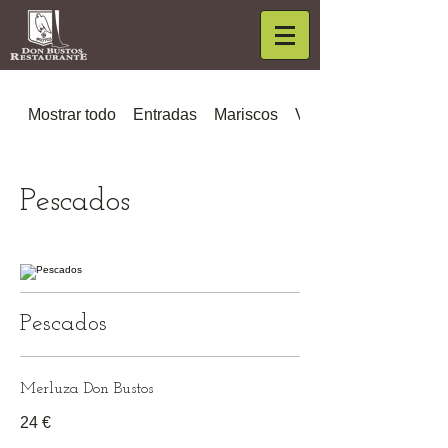
Mostrar todo
Entradas
Mariscos
Verduras
Pescados
Pescados
Merluza Don Bustos
24 €